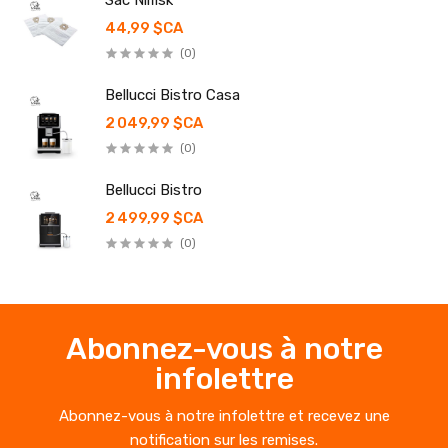
Sac Nilfisk
44,99 $CA
(0)
Bellucci Bistro Casa
2 049,99 $CA
(0)
Bellucci Bistro
2 499,99 $CA
(0)
Abonnez-vous à notre
infolettre
Abonnez-vous à notre infolettre et recevez une
notification sur les remises.