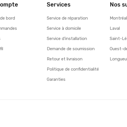
compte
Services
Nos s
 de bord
Service de réparation
Montréa
mmandes
Service à domicile
Laval
s
Service d'installation
Saint-L
il
Demande de soumission
Ouest-de-
Retour et livraison
Longueui
Politique de confidentialité
Garanties