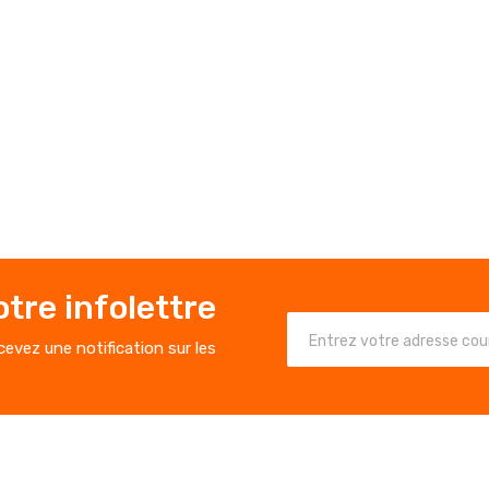
tre infolettre
evez une notification sur les