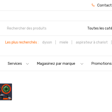
Contact
Toutes les cat
Les plus recherchés :
dyson
miele
aspirateur à chariot
Services
Magasinez par marque
Promotions