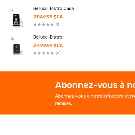
Bellucci Bistro Casa
2 049,99 $CA
(0)
Bellucci Bistro
2 499,99 $CA
(0)
Abonnez-vous à no
Abonnez-vous à notre infolettre et rec
remises.