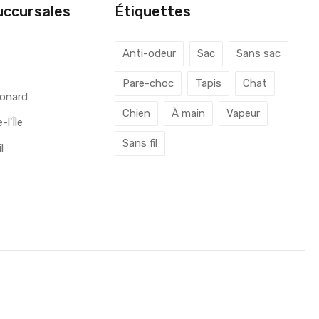
uccursales
Étiquettes
l
Anti-odeur
Sac
Sans sac
Pare-choc
Tapis
Chat
éonard
Chien
À main
Vapeur
l'Île
Sans fil
l