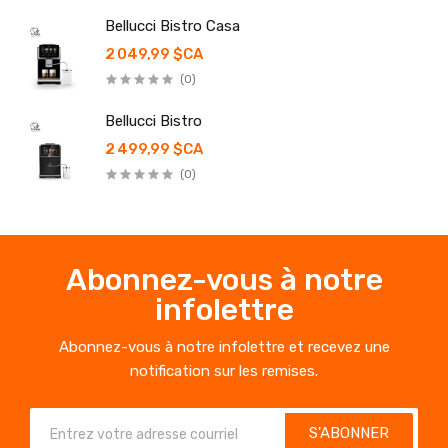
Bellucci Bistro Casa
2 049,99 $CA
(0)
Bellucci Bistro
2 499,99 $CA
(0)
Abonnez-vous à notre
infolettre
Abonnez-vous à notre infolettre et recevez une
notification sur les remises.
S'ABONNER