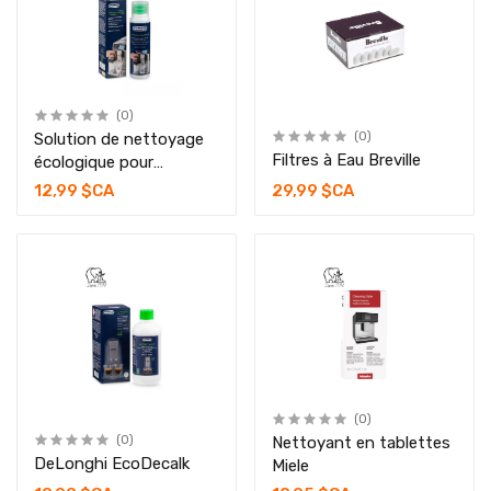
(0)
Solution de nettoyage
(0)
Filtres à Eau Breville
écologique pour
machine à café
12,99 $CA
29,99 $CA
(0)
(0)
Nettoyant en tablettes
DeLonghi EcoDecalk
Miele