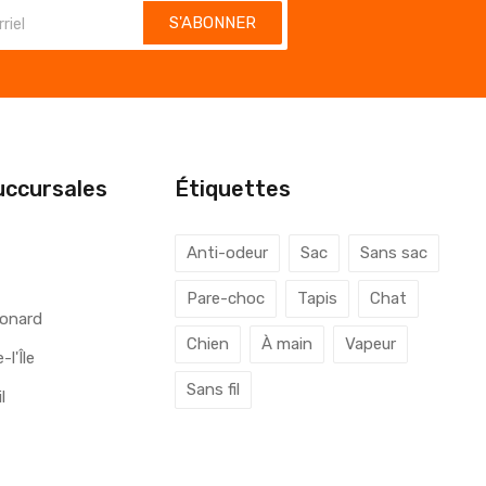
S'ABONNER
uccursales
Étiquettes
l
Anti-odeur
Sac
Sans sac
Pare-choc
Tapis
Chat
éonard
Chien
À main
Vapeur
l'Île
Sans fil
l