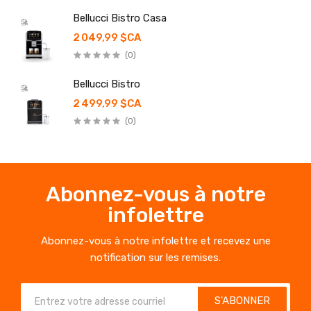
Bellucci Bistro Casa
2 049,99 $CA
(0)
Bellucci Bistro
2 499,99 $CA
(0)
Abonnez-vous à notre
infolettre
Abonnez-vous à notre infolettre et recevez une
notification sur les remises.
S'ABONNER